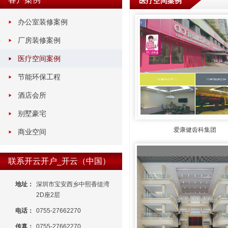
医疗空间案例
办公室装修案例
厂房装修案例
医疗空间案例
节能环保工程
酒店会所
别墅豪宅
爱康健齿科集团
商业空间
联系开云开户_开云（中国）
地址：
深圳市宝安西乡中熙香缇湾
2D座2层
电话：
0755-27662270
传真：
0755-27662270