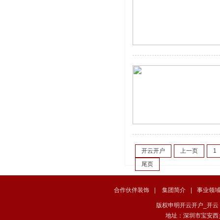
开云开户
上一页
1
尾页
合作伙伴装饰
|
集团简介
|
事业领
版权申明开云开户_开云（中国） . 
地址：深圳市宝安西