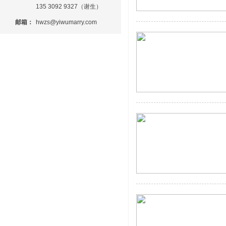
135 3092 9327（谢生）
邮箱：
hwzs@yiwumarry.com