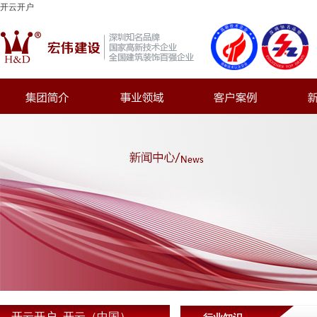
开云开户
开云开户_开云（中国）