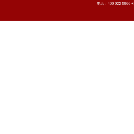
电话：400 022 0966 +