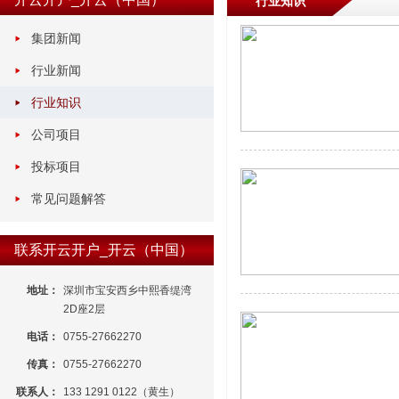
行业知识
集团新闻
行业新闻
行业知识
公司项目
投标项目
常见问题解答
联系开云开户_开云（中国）
地址：
深圳市宝安西乡中熙香缇湾
2D座2层
电话：
0755-27662270
传真：
0755-27662270
联系人：
133 1291 0122（黄生）