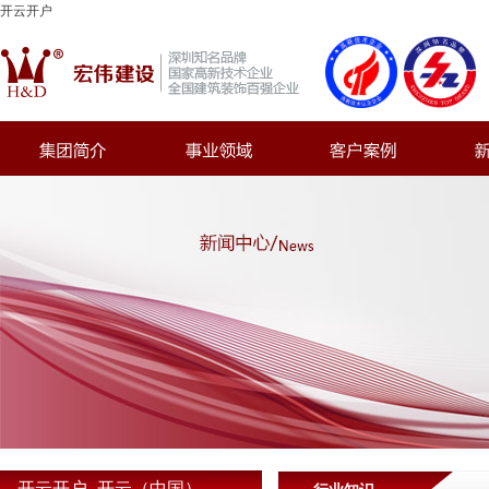
开云开户
开云开户_开云（中国）