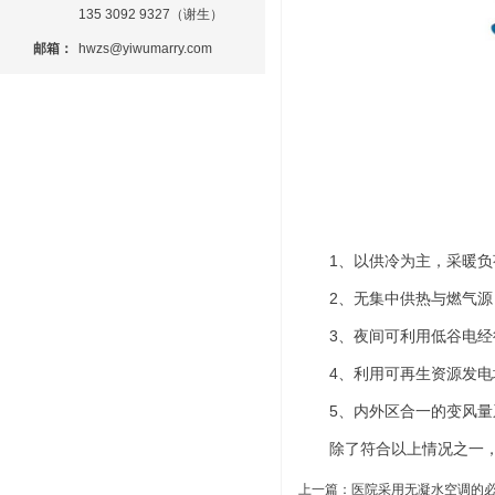
135 3092 9327（谢生）
邮箱：
hwzs@yiwumarry.com
1、以供冷为主，采暖
2、无集中供热与燃气
3、夜间可利用低谷电
4、利用可再生资源发
5、内外区合一的变风
除了符合以上情况之一
上一篇：
医院采用无凝水空调的