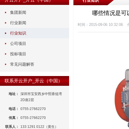
行业知识
哪些情况是可
集团新闻
行业新闻
时间：2015-09-06 10:32:06
行业知识
公司项目
投标项目
常见问题解答
联系开云开户_开云（中国）
地址：
深圳市宝安西乡中熙香缇湾
2D座2层
电话：
0755-27662270
传真：
0755-27662270
联系人：
133 1291 0122（黄生）