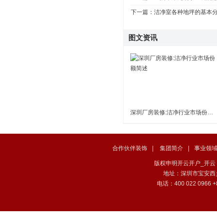
下一篇：
洁净室各种地坪的基本
图文资讯
深圳厂房装修:洁净行业市场份额简述
合作伙伴装饰
|
集团简介
|
事业领
版权申明开云开户_开云（中国） . 
地址：深圳市宝安西
电话：400 022 0966 +