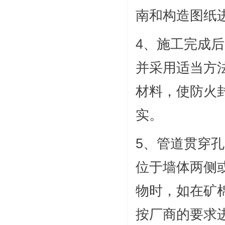
南和构造图纸
4、施工完成
并采用适当方
材料，使防火
实。
5、管道贯穿
位于墙体两侧
物时，如在矿
按厂商的要求